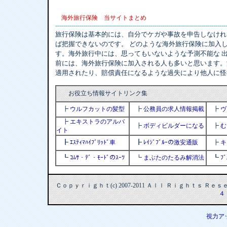
海外旅行保険 当サイトまとめ
------------------------------------------------------------------------------------
旅行保険は基本的には、自分でケガや事故を申告しなけれ
ば把握できないのです。 どのような海外旅行保険に加入
す。海外旅行中には、思ってもいないような予測不能な 
前には、海外旅行保険に加入される人も多いと思います。
適用されたり、賠償責任になるような過失により他人に怪
お役立ち情報サイトリンク集
┣
ウルフカットの髪型
┣
公務員の求人情報掲載
┣
ヴ
┣
エキストラのアルバ
┣
ボディビルダーになる
┣
む
イト
┣
ｴｽﾃｨﾏﾊｲﾌﾞﾘｯﾄﾞ車
┣
ﾚｲｼﾞﾌﾞﾙｰの激安通販
┣
キ
┗
ｺﾑｻ・ﾃﾞ・ﾓｰﾄﾞのｽｰﾂ
┗
まぶたのたるみ解消法
┗
ﾌ
Ｃｏｐｙｒｉｇｈｔ(c) 2007-2011 Ａｌｌ Ｒｉｇｈｔｓ Ｒ
４
視力ア