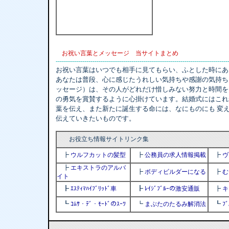
お祝い言葉とメッセージ 当サイトまとめ
------------------------------------------------------------------------------------
お祝い言葉はいつでも相手に見てもらい、ふとした時にあ
あなたは普段、心に感じたうれしい気持ちや感謝の気持ち
ッセージ）は、その人がどれだけ惜しみない努力と時間を
の勇気を賞賛するように心掛けています。結婚式にはこれ
葉を伝え、また新たに誕生する命には、なにものにも 変
伝えていきたいものです。
お役立ち情報サイトリンク集
┣
ウルフカットの髪型
┣
公務員の求人情報掲載
┣
ヴ
┣
エキストラのアルバ
┣
ボディビルダーになる
┣
む
イト
┣
ｴｽﾃｨﾏﾊｲﾌﾞﾘｯﾄﾞ車
┣
ﾚｲｼﾞﾌﾞﾙｰの激安通販
┣
キ
┗
ｺﾑｻ・ﾃﾞ・ﾓｰﾄﾞのｽｰﾂ
┗
まぶたのたるみ解消法
┗
ﾌ