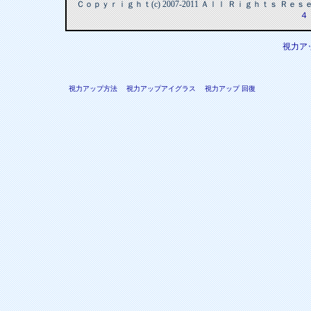
Ｃｏｐｙｒｉｇｈｔ(c) 2007-2011 Ａｌｌ Ｒｉｇｈｔｓ Ｒ
４
視力ア
視力アップ方法
視力アップアイグラス
視力アップ 回復